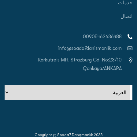
خدمات
اتصال
00905462636488
info@soada7danismanlik.com
Korkutreis MH. Strazburg Cd. No:23/10
Çankaya/ANKARA
اختر
لغة
Copyright @ Soada7 Danışmanlık 2023