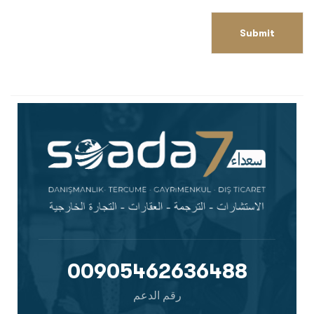
00905462636488
رقم الدعم