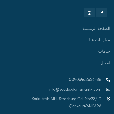
الصفحة الرئيسية
معلومات عنا
خدمات
اتصال
00905462636488
info@soada7danismanlik.com
Korkutreis MH. Strazburg Cd. No:23/10
Çankaya/ANKARA