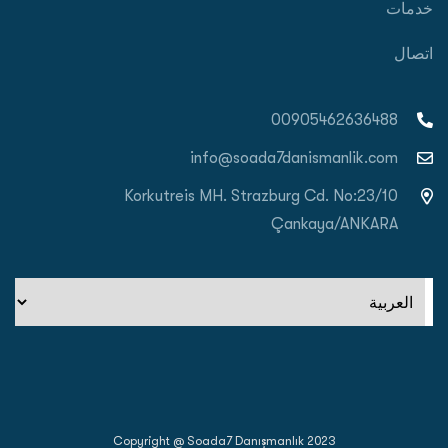
خدمات
اتصال
00905462636488
info@soada7danismanlik.com
Korkutreis MH. Strazburg Cd. No:23/10
Çankaya/ANKARA
اختر
لغة
Copyright @ Soada7 Danışmanlık 2023