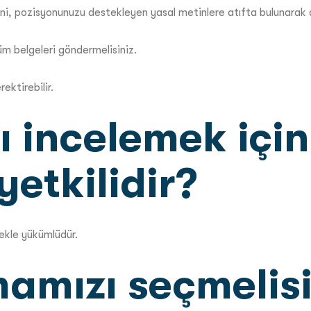
erini, pozisyonunuzu destekleyen yasal metinlere atıfta bulunarak a
tüm belgeleri göndermelisiniz.
ektirebilir.
arı incelemek içi
etkilidir?
emekle yükümlüdür.
mamızı seçmelisi