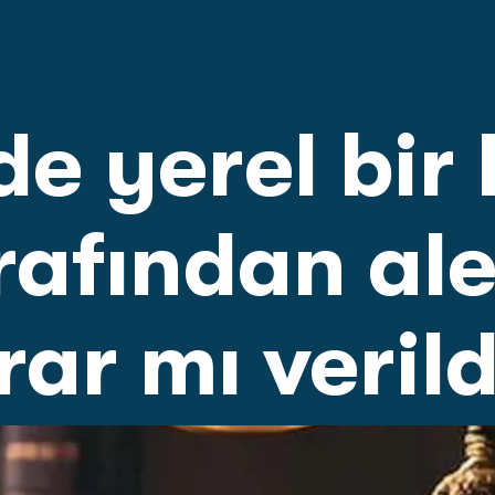
’de yerel bi
arafından al
rar mı verild