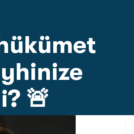
r hükümet
eyhinize
i? 🚨