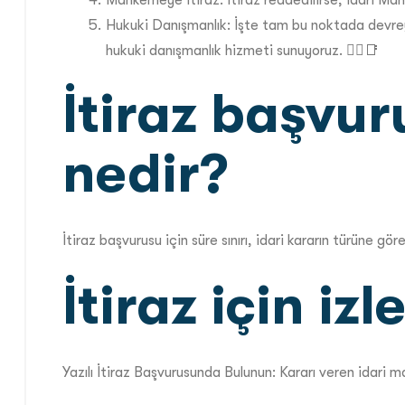
Mahkemeye İtiraz: İtiraz reddedilirse, İdari Mah
Hukuki Danışmanlık: İşte tam bu noktada devreye 
hukuki danışmanlık hizmeti sunuyoruz. 🧑‍⚖️📑
İtiraz başvuru
nedir?
İtiraz başvurusu için süre sınırı, idari kararın türüne gör
İtiraz için i
Yazılı İtiraz Başvurusunda Bulunun: Kararı veren idari ma