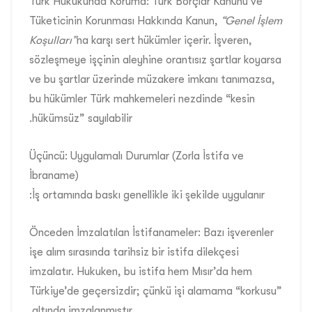
Türk Hukukunda Koruma: Türk Borçlar Kanunu ve
Tüketicinin Korunması Hakkında Kanun,
“Genel İşlem
Koşulları”
na karşı sert hükümler içerir. İşveren,
sözleşmeye işçinin aleyhine orantısız şartlar koyarsa
ve bu şartlar üzerinde müzakere imkanı tanımazsa,
bu hükümler Türk mahkemeleri nezdinde “kesin
hükümsüz” sayılabilir.
Üçüncü: Uygulamalı Durumlar (Zorla İstifa ve
İbraname)
İş ortamında baskı genellikle iki şekilde uygulanır:
Önceden İmzalatılan İstifanameler: Bazı işverenler
işe alım sırasında tarihsiz bir istifa dilekçesi
imzalatır. Hukuken, bu istifa hem Mısır’da hem
Türkiye’de geçersizdir; çünkü işi alamama “korkusu”
altında imzalanmıştır.