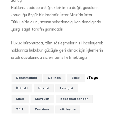
Sonuç
Hakkınız sadece attığınız bir imza değil, yasaların
koruduğu özgür bir iradedir. İster Mısır’da ister
Türkiye’de olun, rızanın sakatlandığı kanıtlandığında
yargı zayıf tarafın yanındadır.
Hukuk büromuzda, tüm sözleşmelerinizi inceleyerek
haklarınızı hukukun gücüyle geri almak için işlemlerin
iptali davalarında sizleri temsil etmekteyiz
Tags:
Danışmanlık
Çalışan
Baskı
İltihaki
Hukuki
Feragat
Mısır
Mevzuat
Kapsamlı rehber
Türk
Tercüme
sözleşme