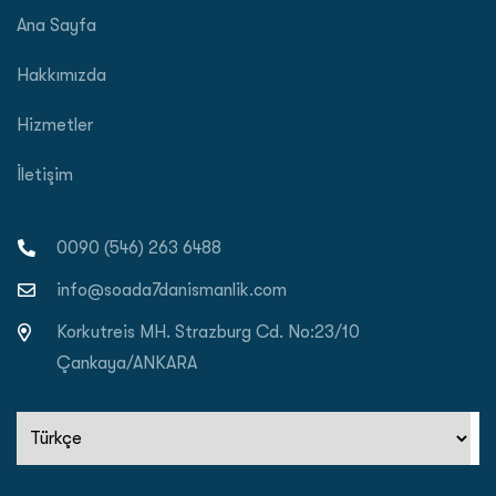
Ana Sayfa
Hakkımızda
Hizmetler
İletişim
0090 (546) 263 6488
info@soada7danismanlik.com
Korkutreis MH. Strazburg Cd. No:23/10
Çankaya/ANKARA
Dil
Seç