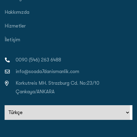
Hakkımızda
Hizmetler
İletişim
0090 (546) 263 6488
info@soada7danismanlik.com
Korkutreis MH. Strazburg Cd. No:23/10
Çankaya/ANKARA
Dil
Seç