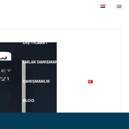
ANA SAYFA
HAKKIMIZDA
DIŞ TICARET
HIZMETLER
EMLAK DANIŞMANLIĞI
ÇEVIRI
DANIŞMANLIK
İLETIŞIM
BLOG