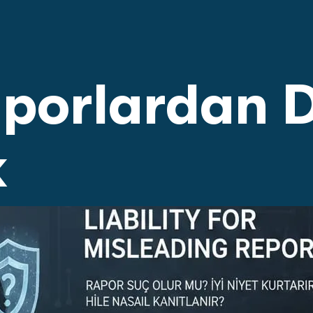
Raporlardan
k